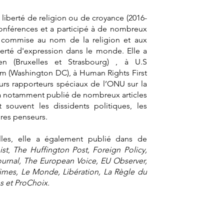
iberté de religion ou de croyance (2016-
 conférences et a participé à de nombreux
e commise au nom de la religion et aux
iberté d'expression dans le monde. Elle a
en (Bruxelles et Strasbourg) , à U.S
m (Washington DC), à Human Rights First
eurs rapporteurs spéciaux de l’ONU sur la
s a notamment publié de nombreux articles
 souvent les dissidents politiques, les
ibres penseurs.
lles, elle a également publié dans de
st
,
The Huffington Post, Foreign Policy,
Journal, The European Voice, EU Observer,
imes, Le Monde, Libération, La Règle du
s et ProChoix.