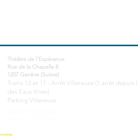
Théâtre de l'Espérance
Rue de la Chapelle 8
1207 Genève (Suisse)
Trams 12 et 17 - Arrêt Villereuse (1 arrêt depuis 
des Eaux Vives)
Parking Villereuse
info@kesherday.org
Tel: +41 79 792 3667
onnelles