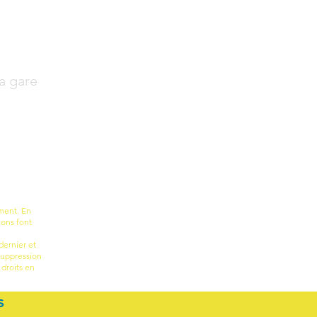
la gare
ement. En
ions font
dernier et
 suppression
droits en
s