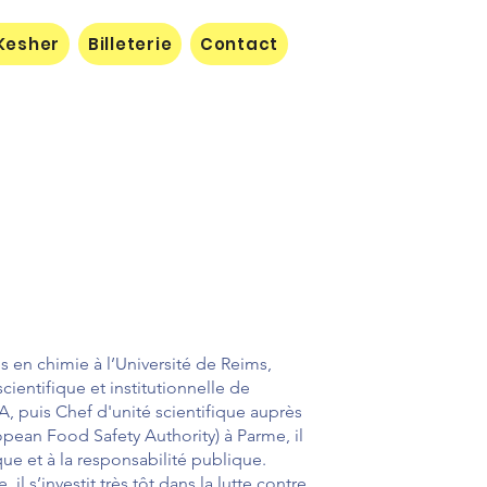
Kesher
Billeterie
Contact
 en chimie à l’Université de Reims,
entifique et institutionnelle de
A, puis Chef d'unité scientifique auprès
ean Food Safety Authority) à Parme, il
que et à la responsabilité publique.
 s’investit très tôt dans la lutte contre