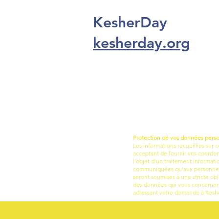
KesherDay
kesherday.org
Protection de vos données pers
Les informations recueillies sur c
acceptant de fournir vos coordonn
l'objet d'un traitement informati
communiquées qu'aux personnes ha
seront soumises à une stricte obl
des données qui vous concernent
adressant votre demande à Keshe