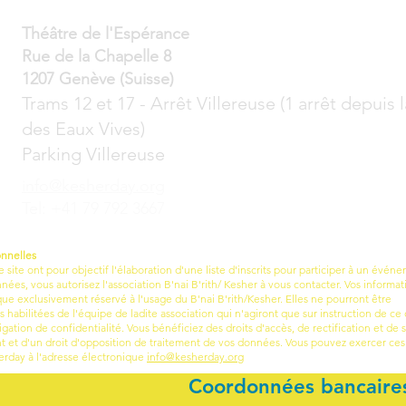
Théâtre de l'Espérance
Rue de la Chapelle 8
1207 Genève (Suisse)
Trams 12 et 17 - Arrêt Villereuse (1 arrêt depuis 
des Eaux Vives)
Parking Villereuse
info@kesherday.org
Tel: +41 79 792 3667
onnelles
e site ont pour objectif l'élaboration d'une liste d'inscrits pour participer à un évén
ées, vous autorisez l'association B'nai B'rith/ Kesher à vous contacter. Vos informat
que exclusivement réservé à l'usage du B'nai B'rith/Kesher. Elles ne pourront être
bilitées de l'équipe de ladite association qui n'agiront que sur instruction de ce 
igation de confidentialité. Vous bénéficiez des droits d'accès, de rectification et de
 et d'un droit d'opposition de traitement de vos données. Vous pouvez exercer ces 
rday à l'adresse électronique
info@kesherday.org
Coordonnées bancaire